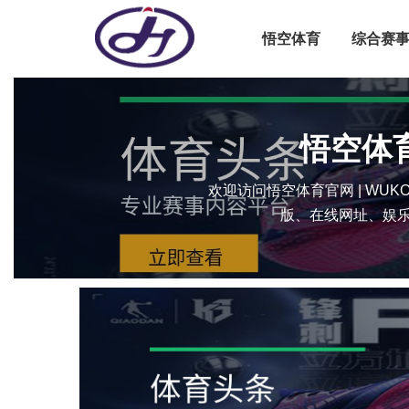
悟空体育
综合赛
赛事数据
盘口资讯
悟空体育
体育直播
赛事推荐
欢迎访问悟空体育官网 | WUK
赛事数据
版、在线网址、娱乐
热门赛事
足球赛事
篮球赛事