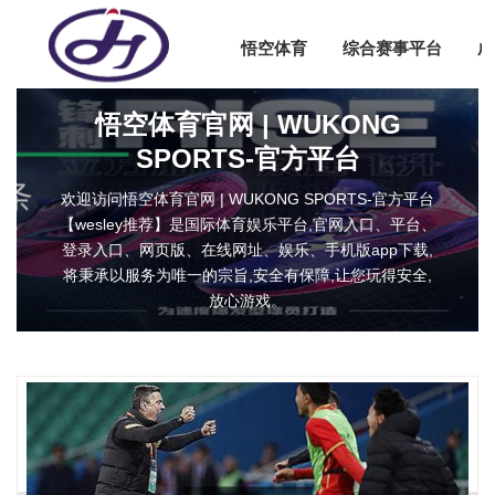
悟空体育
综合赛事平台
成
赛事数据中心
悟空体育官网 | WUKONG
盘口资讯中心
SPORTS-官方平台
体育直播中心
欢迎访问悟空体育官网 | WUKONG SPORTS-官方平台
赛事推荐中心
【wesley推荐​】是国际体育娱乐平台,官网入口、平台、
登录入口、网页版、在线网址、娱乐、手机版app下载,
赛事数据分析
将秉承以服务为唯一的宗旨,安全有保障,让您玩得安全,
热门赛事中心
放心游戏。
足球赛事资讯
篮球赛事资讯