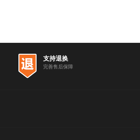
支持退换
完善售后保障