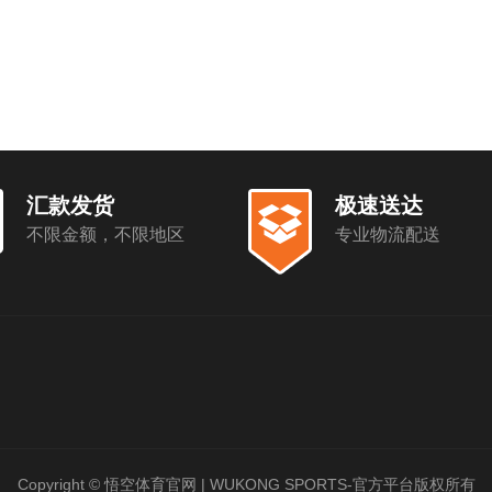
汇款发货
极速送达
不限金额，不限地区
专业物流配送
Copyright © 悟空体育官网 | WUKONG SPORTS-官方平台版权所有