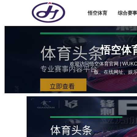
悟空体育
综合赛
赛事数据
盘口资讯
悟空体育
体育直播
赛事推荐
欢迎访问悟空体育官网 | WUK
赛事数据
版、在线网址、娱乐
热门赛事
足球赛事
篮球赛事