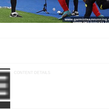
www.garminteamrunning
CONTENT DETAILS