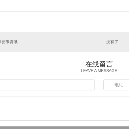
球赛事资讯
没有了
在线留言
LEAVE A MESSAGE
unning.com
www.garminteamrunning.com
www.garminte
专题
赛事复盘