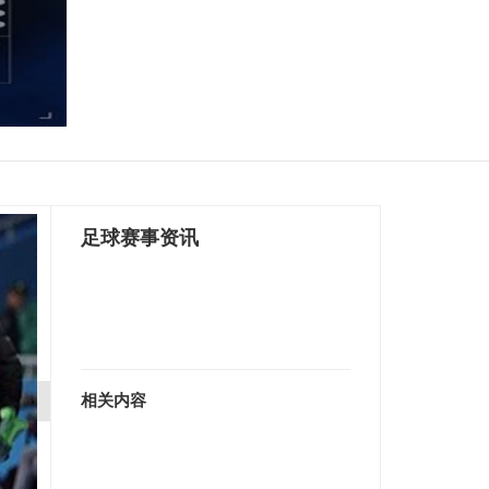
足球赛事资讯
相关内容