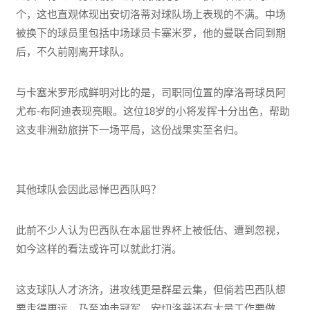
个，这也直观体现出安切洛蒂对球队场上表现的不满。中场
被换下的球员里包括中场球员卡塞米罗，他的曼联合同到期
后，不久前刚离开球队。
与卡塞米罗形成鲜明对比的是，司职同位置的摩洛哥球员阿
尤布-布阿迪表现亮眼。这位18岁的小将发挥十分出色，帮助
这支非洲劲旅拼下一场平局，这份战果实至名归。
其他球队会因此忌惮巴西队吗？
此前不少人认为巴西队在本届世界杯上被低估、遭到忽视，
如今这样的看法或许可以就此打消。
这支球队人才济济，进攻线更是群星云集，但倘若巴西队想
要走得更远，乃至冲击冠军，安切洛蒂还有大量工作要做。