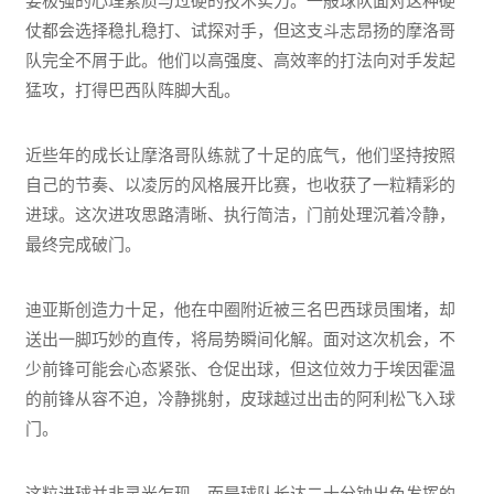
要极强的心理素质与过硬的技术实力。一般球队面对这种硬
仗都会选择稳扎稳打、试探对手，但这支斗志昂扬的摩洛哥
队完全不屑于此。他们以高强度、高效率的打法向对手发起
猛攻，打得巴西队阵脚大乱。
近些年的成长让摩洛哥队练就了十足的底气，他们坚持按照
自己的节奏、以凌厉的风格展开比赛，也收获了一粒精彩的
进球。这次进攻思路清晰、执行简洁，门前处理沉着冷静，
最终完成破门。
迪亚斯创造力十足，他在中圈附近被三名巴西球员围堵，却
送出一脚巧妙的直传，将局势瞬间化解。面对这次机会，不
少前锋可能会心态紧张、仓促出球，但这位效力于埃因霍温
的前锋从容不迫，冷静挑射，皮球越过出击的阿利松飞入球
门。
这粒进球并非灵光乍现，而是球队长达二十分钟出色发挥的