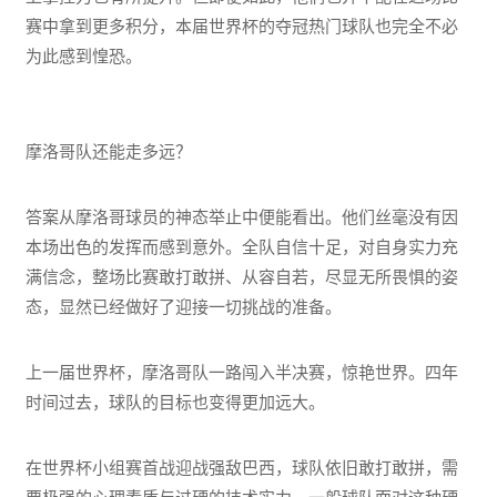
赛中拿到更多积分，本届世界杯的夺冠热门球队也完全不必
为此感到惶恐。
摩洛哥队还能走多远？
答案从摩洛哥球员的神态举止中便能看出。他们丝毫没有因
本场出色的发挥而感到意外。全队自信十足，对自身实力充
满信念，整场比赛敢打敢拼、从容自若，尽显无所畏惧的姿
态，显然已经做好了迎接一切挑战的准备。
上一届世界杯，摩洛哥队一路闯入半决赛，惊艳世界。四年
时间过去，球队的目标也变得更加远大。
在世界杯小组赛首战迎战强敌巴西，球队依旧敢打敢拼，需