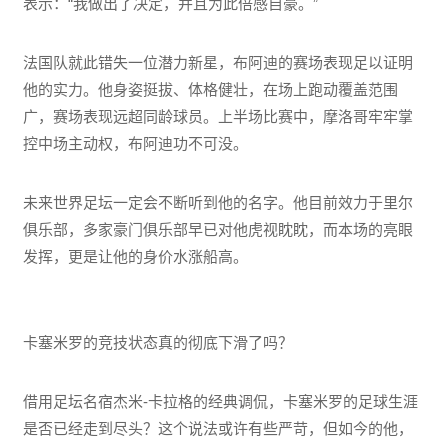
表示：“我做出了决定，并且为此倍感自豪。”
法国队就此错失一位潜力新星，布阿迪的赛场表现足以证明
他的实力。他身姿挺拔、体格健壮，在场上跑动覆盖范围
广，赛场表现远超同龄球员。上半场比赛中，摩洛哥牢牢掌
控中场主动权，布阿迪功不可没。
未来世界足坛一定会不断听到他的名字。他目前效力于里尔
俱乐部，多家豪门俱乐部早已对他虎视眈眈，而本场的亮眼
发挥，更是让他的身价水涨船高。
卡塞米罗的竞技状态真的彻底下滑了吗？
借用足坛名宿杰米-卡拉格的经典调侃，卡塞米罗的足球生涯
是否已经走到尽头？这个说法或许有些严苛，但如今的他，