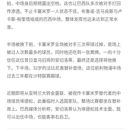
拍，中场身后频频露出空档，这也让巴西队多次被对手打回
传渗透。不止卡塞米罗一人状态不佳，布鲁诺-吉马良斯与卢
卡斯-帕奎塔组成的巴西中场，整体发挥也远未达到正常水
准。
半场被换下前，卡塞米罗全场被对手三次带球过掉，是场上
被过人次数最多的球员，同时他还吃到一张黄牌。一向十分
信任这位昔日皇马旧将的安切洛蒂，最终还是选择将他换
下。下半场，32岁的法比尼奥替补登场，这位前利物浦中场
过去三年都在沙特联赛踢球。
近期即将从亚特兰大转会曼联、被视作卡塞米罗替代者的中
场球员埃德松，此番临时入选国家队，整场比赛都坐在替补
席上。巴西媒体分析称，安切洛蒂认为埃德松技术全面，既
可以出任中场，也能客串右后卫。