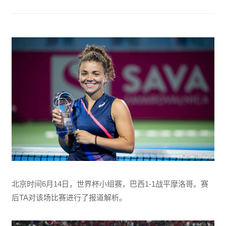
北京时间6月14日，世界杯小组赛，巴西1-1战平摩洛哥。赛
后TA对该场比赛进行了报道解析。